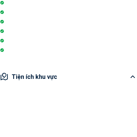
Trò chơi trong nhà
Siêu thị
Nhà hàng
Yoga và thiền
Hiệu thuốc
Sân cầu lông
Tiện ích khu vực