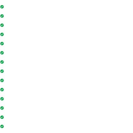
Bảo vệ
Thẻ ra vào toà nhà
Máy phát điện dự phòng 24h
Nhân viên bảo trì
Hồ bơi
Thẻ từ thang máy
Phòng tập gym
Hệ thống liên lạc toà nhà
Sân vui chơi
Nhà sinh hoạt cộng đồng
Tiệm cà phê
Ngân hàng / ATM
Sân tennis
Trung tâm mua sắm