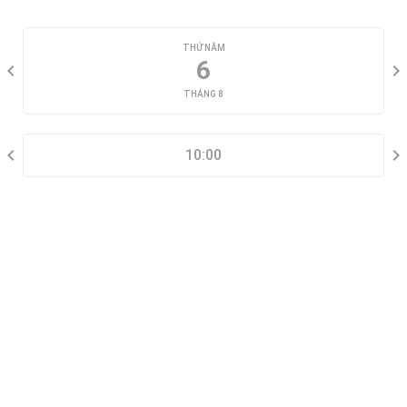
CHỌN NGÀY XEM
THỨ NĂM
6
THÁNG 8
CHỌN KHUNG GIỜ
10:00
THÔNG TIN LIÊN HỆ
Đặt lịch xem nhà mẫu