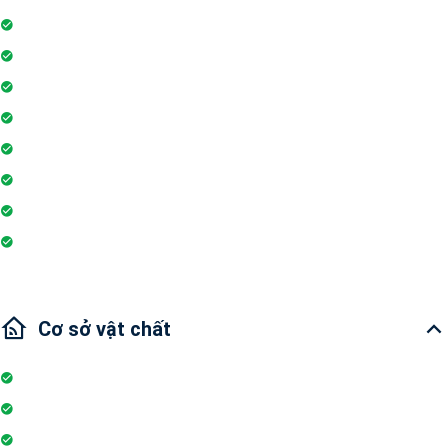
Máy phát hiện khói
Bình chữa cháy
Máy giặt
Máy lọc nước
Ống hút khói điện
Nhu thiết bị
Wi-fi
Internet
Cơ sở vật chất
Thang máy
Wifi
Đỗ xe