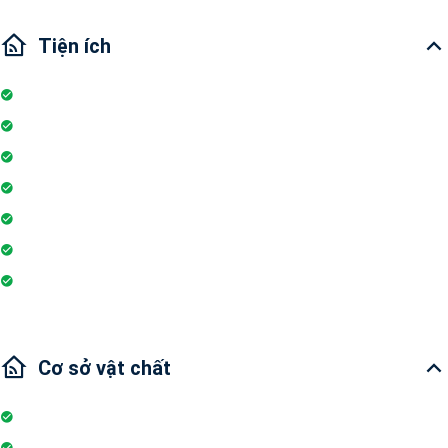
Tiện ích
Nhà bếp
Tivi
Lò vi sóng
Máy lạnh
Bình chữa cháy
Wi-fi
Internet
Cơ sở vật chất
Thang máy
Đỗ xe