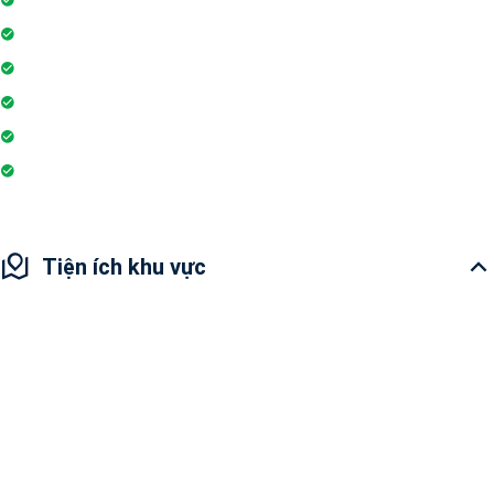
Bảo vệ
Hồ bơi
Phòng tập gym
Sân vui chơi
Nhà hàng
Tiện ích khu vực