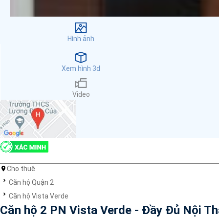
Cơ sở vật chất
Máy phát hiện khói
Dụng cụ sơ cấp cứu
Hình ảnh
Hệ thống sưởi ấm nhà
Ban công
Máy rửa chén
Xem hình 3d
Thang máy
Đỗ xe
Video
Máy giặt
Internet
Nhu thiết bị
Cho nuôi thú cưng
Nhà bếp
Bồn tắm
Cho thuê
Ống hút khói điện
Hồ bơi
Căn hộ Quận 2
Bình chữa cháy
Căn hộ Vista Verde
Máy lạnh
Căn hộ 2 PN Vista Verde - Đầy Đủ Nội Th
Lò vi sóng