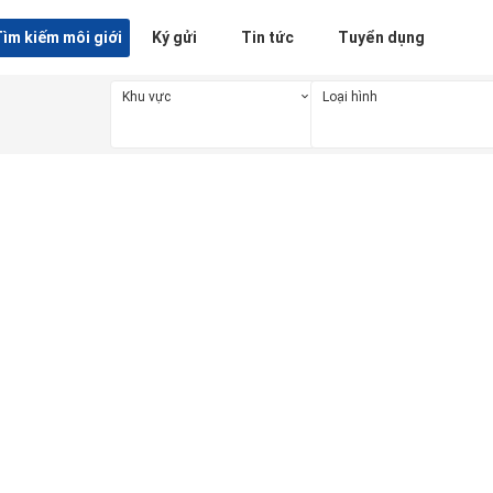
ìm kiếm môi giới
Ký gửi
Tin tức
Tuyển dụng
Khu vực
Loại hình