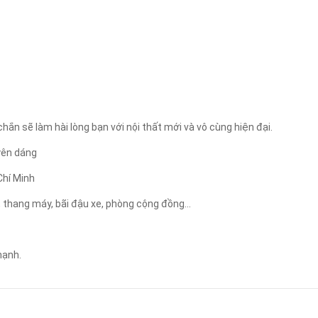
Áp dụng
Xóa lọc
ắn sẽ làm hài lòng bạn với nội thất mới và vô cùng hiện đại.
uyên dáng
Chí Minh
, thang máy, bãi đậu xe, phòng cộng đồng...
hạnh.