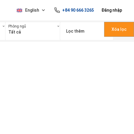
English
+84 90 666 3265
Đăng nhập
Phòng ngủ
Xóa lọc
Lọc thêm
Tất cả
100 triệu