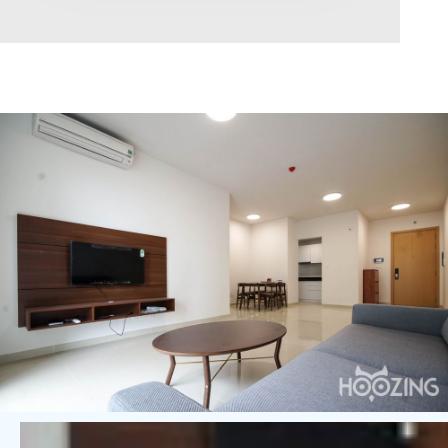
Diện tích
0
Chọn hướng
Bắc
Đông
Tây
Nam
Đông Bắc
Tây Bắc
Đông Nam
Tây Nam
Chọn trạng thái
Giảm giá
Độc quyền
Nổi bật