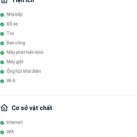
Nhà bếp
Đỗ xe
Tivi
Ban công
Máy phát hiện khói
Máy giặt
Ống hút khói điện
Wi-fi
Cơ sở vật chất
Internet
Wifi