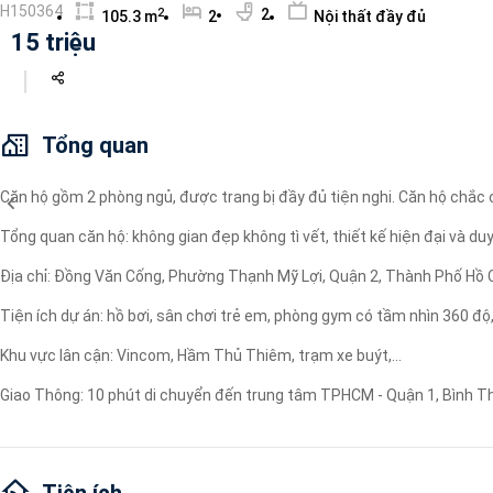
H150364
2
2
105.3 m
2
Nội thất đầy đủ
Máy lọc nước
15 triệu
Wi-fi
Tivi
Tổng quan
Căn hộ gồm 2 phòng ngủ, được trang bị đầy đủ tiện nghi. Căn hộ chắc ch
Tổng quan căn hộ: không gian đẹp không tì vết, thiết kế hiện đại và d
Địa chỉ: Đồng Văn Cống, Phường Thạnh Mỹ Lợi, Quận 2, Thành Phố Hồ 
Tiện ích dự án: hồ bơi, sân chơi trẻ em, phòng gym có tầm nhìn 360 độ
Khu vực lân cận: Vincom, Hầm Thủ Thiêm, trạm xe buýt,...
Giao Thông: 10 phút di chuyển đến trung tâm TPHCM - Quận 1, Bình T
Tiện ích