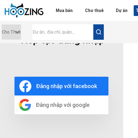
Đăng nhập
Mua bán
Cho thuê
Dự án
T
Tiếp tục đăng nhập
Giá tiền
0 triệu
Nội thất
Nội thất đầy đủ
Đăng nhập với facebook
Nội thất cơ bản
Không nội thất
Thô
Đăng nhập với google
Chọn số phòng tắm
Bất kì
1
2
3
4
5+