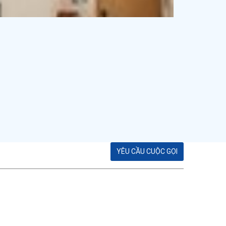
YÊU CẦU CUỘC GỌI