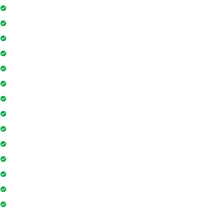
Phòng tập gym
Hệ thống liên lạc toà nhà
Sân vui chơi
Nhà sinh hoạt cộng đồng
Tiệm cà phê
Ngân hàng / ATM
Sân tennis
Trung tâm mua sắm
Trò chơi trong nhà
Siêu thị
Nhà hàng
Yoga và thiền
Hiệu thuốc
Sân cầu lông