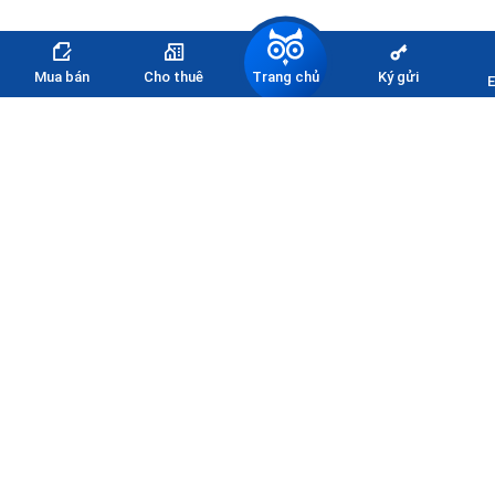
Trang chủ
Mua bán
Cho thuê
Ký gửi
E