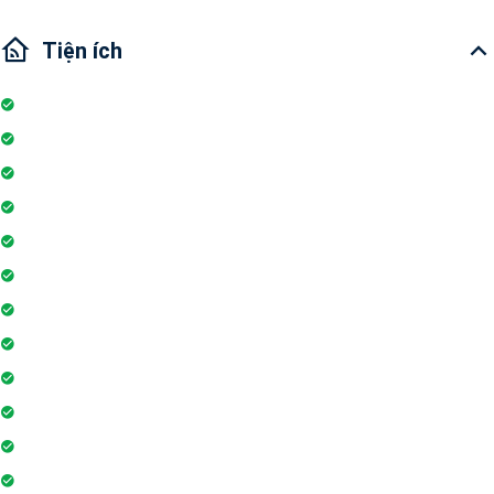
Tiện ích
Nhà bếp
Hồ bơi
Đỗ xe
Thang máy
Tivi
Lò vi sóng
Ban công
Máy lạnh
Bình chữa cháy
Máy giặt
Ống hút khói điện
Nhu thiết bị