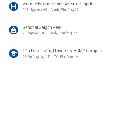
Vinmec International General Hospital
208 Nguyễn Hữu Cảnh, Phường 22
Genshai Saigon Pearl
92 Nguyễn Hữu Cảnh, Phường 22
Tôn Đức Thắng University, HCMC Campus
98 Đường Ngô Tất Tố, Phường 19
Phu My Secondary School
120B Đường Ngô Tất Tố, Phường 19
Wellspring Bilingual School
Liên hệ qua Zalo
115 Nguyễn Hữu Cảnh, Phường 22
Liên hệ qua Messenger
Liên hệ qua Whatsapp
Trường PTLC Vinschool Central Park
115d Nguyễn Hữu Cảnh, Phường 22