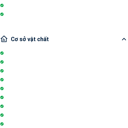
Wi-fi
Internet
Cơ sở vật chất
Thang máy
Wifi
Đỗ xe
Bảo vệ
Thẻ ra vào toà nhà
Máy phát điện dự phòng 24h
Nhân viên bảo trì
Hồ bơi
Thẻ từ thang máy