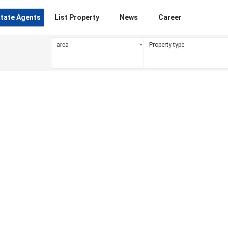
state Agents
List Property
News
Career
area
Property type