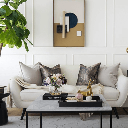
Bệnh viện Đa khoa quận 10
571 Sư Vạn Hạnh, Phường 12
Siêu thị Bách hóa XANH 42/20A Nguyễn Giản Thanh
20A Đường Nguyễn Giản Thanh, Phường 15
QSpa
407/10 Sư Vạn Hạnh, Phường 12
Siêu thị Bách hóa XANH 74 Cửu Long
74 Cửu Long, Phường 15
StudyLink
449/9 đường Sư Vạn Hạnh, Phường 12
Trường THPT Nguyễn Du
XX1 Đồng Nai, Phường 15