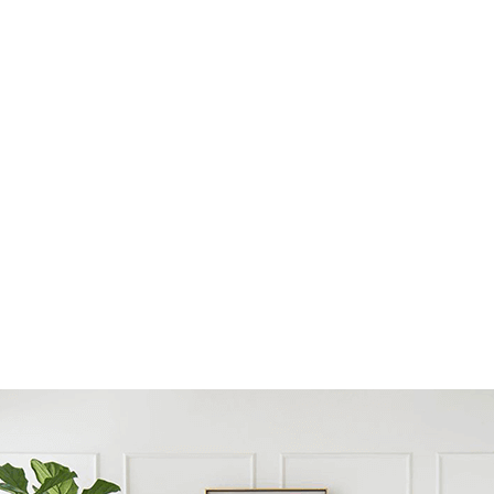
Viện Tim Thành phố Hồ Chí Minh
04 Dương Quang Trung, Phường 12
Bệnh viện Trưng Vương
266 Lý Thường Kiệt, Phường 14
Bệnh viện Đa Khoa Bưu Điện
Lô B9, Thành Thái, Phường 15
Siêu thị Coopxtra Vạn Hạnh
11 Sư Vạn Hạnh, Phường 12
Trường THPT Nguyễn Khuyến
50 Thành Thái, Phường 12