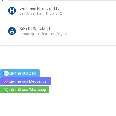
Bệnh viện Nhân dân 115
527 Sư Vạn Hạnh, Phường 12
Siêu thị SatraMart
34 Đường 3 Tháng 2, Phường 12
Phòng Khám Da Liễu O2 SKIN
343/5F Tô Hiến Thành, Phường 12, Quận 10
Phòng Khám Da Liễu Doctor Scar - Chuyên điều trị sẹo rỗ
Liên hệ qua Zalo
SS1N, Hồng Lĩnh, Phường 15
Liên hệ qua Messenger
Liên hệ qua Whatsapp
Công Viên Lê Thị Riêng
19 Trường Sơn, Phường 15
ULA HOUSE SPA QUẬN 10
6 Sư Vạn Hạnh, Phường 12