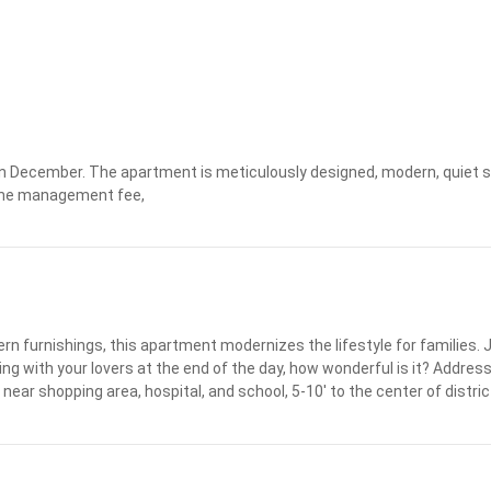
Apply
Clear
 December. The apartment is meticulously designed, modern, quiet spac
g the management fee,
n furnishings, this apartment modernizes the lifestyle for families. J
ng with your lovers at the end of the day, how wonderful is it? Address:
c: near shopping area, hospital, and school, 5-10' to the center of distric