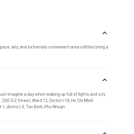
e, airy, and extremely convenient area utilities bring a
ust imagine a day when waking up full of lights and city
 200 3/2 Street, Ward 12, District 10, Ho Chi Minh
t 1, district 3, Tan Binh, Phu Nhuan ..