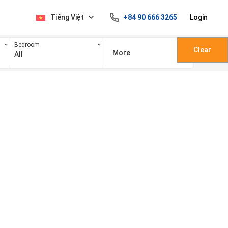
Tiếng Việt
+84 90 666 3265
Login
Bedroom
Clear
More
All
100 triệu