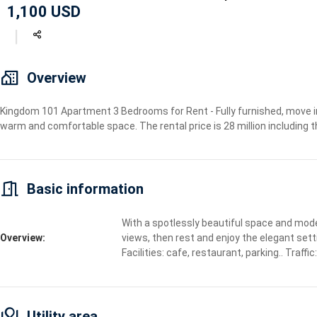
1,100 USD
Geyser
Wi-Fi
TV
Overview
Kingdom 101 Apartment 3 Bedrooms for Rent - Fully furnished, move in
warm and comfortable space. The rental price is 28 million includin
Basic information
With a spotlessly beautiful space and moder
Overview:
views, then rest and enjoy the elegant setti
Facilities: cafe, restaurant, parking.. Traffi
Utility area