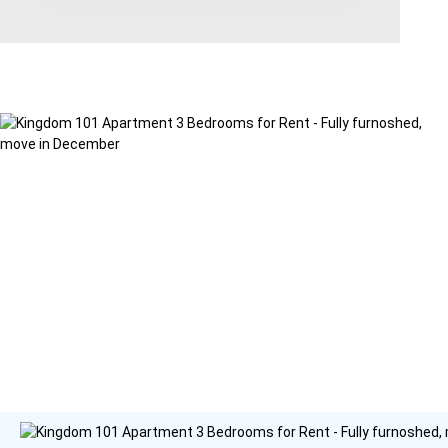
Area range
0
Direction
North
East
West
South
Northeast
Northwest
Southeast
Southwest
Tags
Hot Offer
Exclusive
Featured