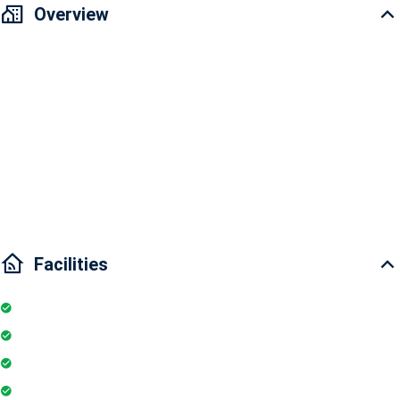
Overview
The Goldview Apartment rental does not include management fees
Area: 67m2
2 bedrooms and 1 bathroom
Interior condition: Fully furnished
Agent Anh Nguyet
Facilities
Internet
Elevator
Wifi
Parking