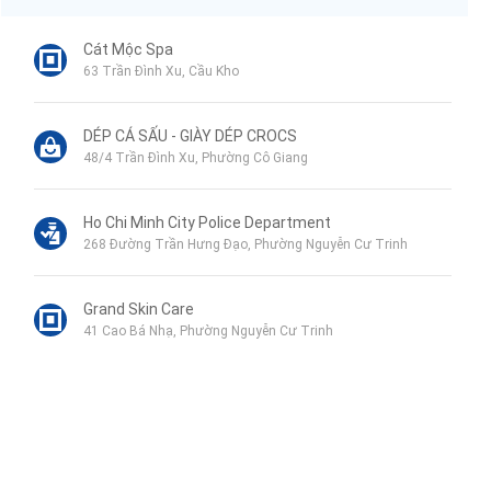
Cát Mộc Spa
63 Trần Đình Xu, Cầu Kho
DÉP CÁ SẤU - GIÀY DÉP CROCS
48/4 Trần Đình Xu, Phường Cô Giang
Ho Chi Minh City Police Department
268 Đường Trần Hưng Đạo, Phường Nguyễn Cư Trinh
Grand Skin Care
41 Cao Bá Nhạ, Phường Nguyễn Cư Trinh
Trường dạy Tiếng Pháp Cap France
55|25 Đường, Trần Đình Xu, Cầu Kho
Siêu thị Bách hóa XANH 25 Nguyễn Khoái