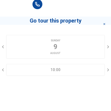
+84 90 666 3265
Go tour this property
CHOOSE A DATE
SUNDAY
9
AUGUST
SELECT A TIME RANGE
10:00
CONTACT INFORMATION