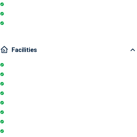
Essentials
Wi-Fi
Internet
Facilities
Internet
Elevator
Wifi
Parking
Security Guards
Project Access Card
Swimming Pool
Floor Access Card