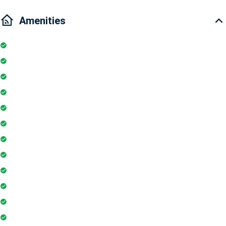
Amenities
Kitchen
Parking
Elevator
TV
Microwave
Balcony
Air conditioner
Smoke detector
Fire extinguisher
Washing Machine
Geyser
Electric Chimney