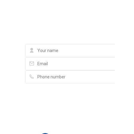
58 Trần Văn Khánh, Tân Thuận Đông
Liên hệ qua Messenger
Liên hệ qua Whatsapp
Trường Tiểu Học Nguyễn Trường Tộ
181/17 Xóm Chiếu, Phường 16
Contact
Shopcatang
75/3b Hẻm 70, Đường số 17, Tân Thuận Tây
Trường Mầm Non Sương Mai
Đường số 5K, Tân Thuận Tây
Please fill in full information and we will
contact you for advice in the shortest time.