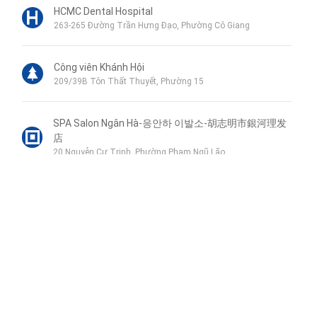
HCMC Dental Hospital
263-265 Đường Trần Hưng Đạo, Phường Cô Giang
Công viên Khánh Hội
209/39B Tôn Thất Thuyết, Phường 15
SPA Salon Ngân Hà-응안하 이발소-胡志明市銀河理发
店
20 Nguyễn Cư Trinh, Phường Phạm Ngũ Lão
Sai Gon ENT Hospital
1-3 Trịnh Văn Cấn, Phường Cầu Ông Lãnh
Liên hệ qua Zalo
Chợ Dân Sinh
94 Nguyễn Thái Bình, Phường Nguyễn Thái Bình
Liên hệ qua Messenger
Liên hệ qua Whatsapp
jm nail - 제이엠 네일