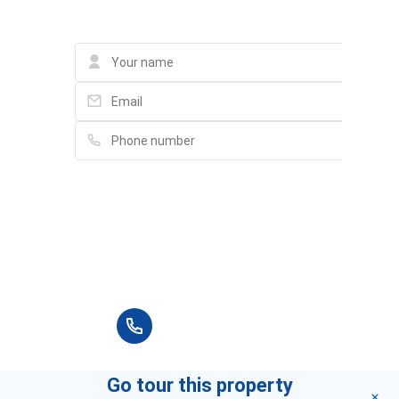
Contact
12 Yersin, Phường Cầu Ông Lãnh
Phố đi bộ Bùi Viện - Bui Vien Walking Street
62 Bùi Viện, Phường Phạm Ngũ Lão
DÉP CÁ SẤU - GIÀY DÉP CROCS
48/4 Trần Đình Xu, Phường Cô Giang
Luong The Vinh High School
131 Cô Bắc, Phường Cô Giang
Please fill in full information and we will
contact you for advice in the shortest time.
DDSPA-호치민 마사지
100 Đề Thám, Phường Cầu Ông Lãnh
+84 90 666 3265
Spa & Hair Salon Xuan Lan
55/32 Lê Thị Hồng Gấm, Phường Nguyễn Thái Bình
Go tour this property