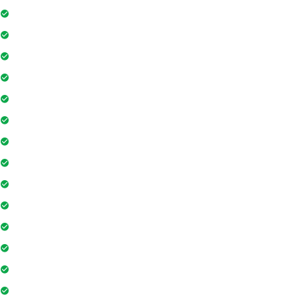
Project Access Card
24Hr Electricity Backup
Maintenance Staff
Swimming Pool
Floor Access Card
Gymnasium
Intercom
Playground
Community Hall
Coffee Shop
Banking / ATM
Tennis Court
Indoor Games
Super Market