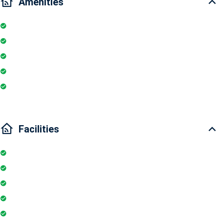
Amenities
Pool
Parking
Elevator
Smoke detector
Fire extinguisher
Facilities
Internet
Elevator
Wifi
Parking
Security Guards