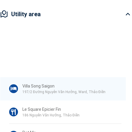
Utility area
Villa Song Saigon
197/2 Đường Nguyễn Văn Hưởng, Ward, Thảo Điền
Le Square Epicier Fin
186 Nguyễn Văn Hưởng, Thảo Điền