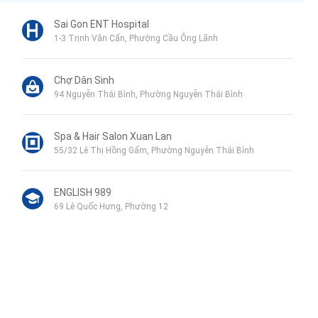
Sai Gon ENT Hospital
1-3 Trịnh Văn Cấn, Phường Cầu Ông Lãnh
Chợ Dân Sinh
94 Nguyễn Thái Bình, Phường Nguyễn Thái Bình
Spa & Hair Salon Xuan Lan
55/32 Lê Thị Hồng Gấm, Phường Nguyễn Thái Bình
ENGLISH 989
69 Lê Quốc Hưng, Phường 12
koi massage 코이마사지
119 Nguyễn Thái Bình, Phường Nguyễn Thái Bình
Nguyen Van Troi Primary School
Liên hệ qua Zalo