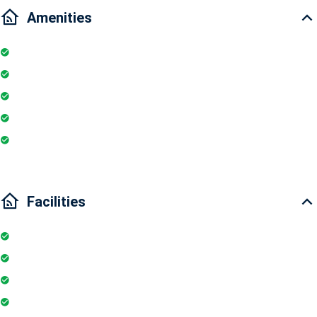
Amenities
Kitchen
Microwave
Air conditioner
Wi-Fi
Internet
Facilities
Elevator
Parking
Security Guards
Swimming Pool