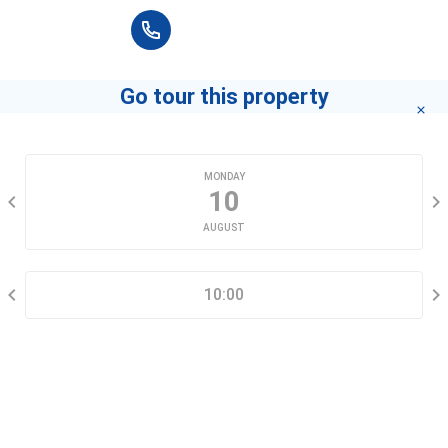
+84 90 666 3265
Siêu thị Coopxtra Vạn Hạnh
11 Sư Vạn Hạnh, Phường 12
Go tour this property
Trường THPT Nguyễn Khuyến
CHOOSE A DATE
50 Thành Thái, Phường 12
MONDAY
10
Bệnh viện Đa khoa quận 10
571 Sư Vạn Hạnh, Phường 12
AUGUST
SELECT A TIME RANGE
Siêu thị Bách hóa XANH 42/20A Nguyễn Giản Thanh
10:00
20A Đường Nguyễn Giản Thanh, Phường 15
CONTACT INFORMATION
QSpa
407/10 Sư Vạn Hạnh, Phường 12
Siêu thị Bách hóa XANH 74 Cửu Long