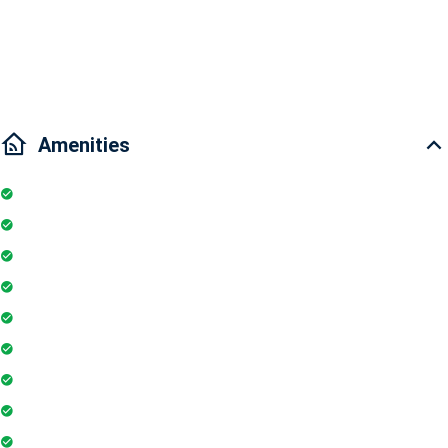
Traffic: it takes you just a few minutes driving to District 1,3 , Tan
Binh,..
Amenities
Kitchen
Pool
Parking
Elevator
Microwave
Balcony
Air conditioner
Fire extinguisher
Washing Machine