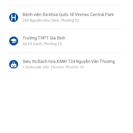
Bệnh viện Đa khoa Quốc tế Vinmec Central Park
208 Nguyễn Hữu Cảnh, Phường 22
Trường THPT Gia Định
44 Võ Oanh, Phường 25
Siêu thị Bách hóa XANH 134 Nguyễn Văn Thương
134 Nguyễn Văn Thương, Phường 25
Trường đại học Tôn Đức Thắng
98 Đường Ngô Tất Tố, Phường 19
Liên hệ qua Zalo
Minh Lộc Mobile Quận Bình Thạnh
174 Xô Viết Nghệ Tĩnh, Phường 21
Liên hệ qua Messenger
Liên hệ qua Whatsapp
Trường THCS Đống Đa