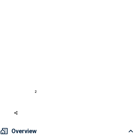
0 Review
Agent
REQUEST A CALL
For Rent
Apartment Binh Thanh District
Apartment Wilton Tower
Apartment for rent 15 million VND 68m2 Wilton Tower
A17831
2
2
68 m
2
Basic furnished
633 USD
Overview