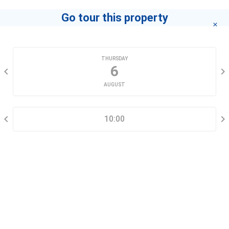
Go tour this property
Trường Quốc tế Á Châu (Văn Thánh Campus)
151 Võ Oanh, Phường 25
CHOOSE A DATE
THURSDAY
AGRIBANK Bình Thạnh
6
206/12A Điện Biên Phủ, Phường 15
AUGUST
SELECT A TIME RANGE
Ngân Hàng Công Thương Việt Nam (Vietinbank)
25 Đường Nguyễn Gia Trí, Phường 25
10:00
CONTACT INFORMATION
Công Ty TNHH TMDV Xuất Nhập Khẩu Hải Minh
5 Võ Oanh, Phường 25
Mầm Gạo Spa - CN Bình Thạnh
135/47 Nguyễn Hữu Cảnh, 47 Nguyễn Hữu Cảnh, Phường 22
Go tour this property
Công ty TNHH SX & TM Đỉnh Thiên