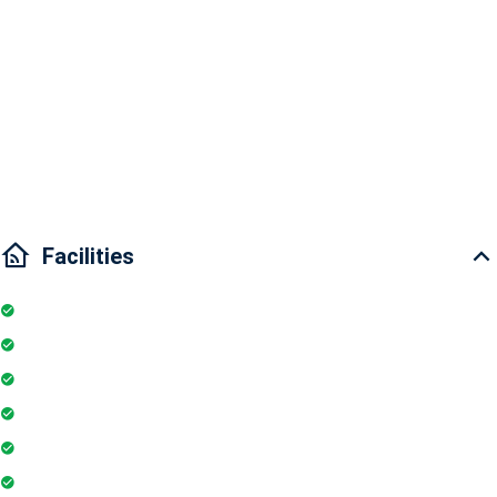
Wilton Tower 2 bedroom apartment for rent
Area: 68m2
2 bedrooms and 2 bathrooms
Interior Condition: Basic interior
Facilities
Elevator
Wifi
Parking
Gymnasium
Intercom
Playground