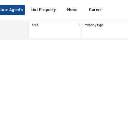
state Agents
List Property
News
Career
area
Property type