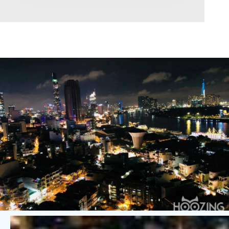
Area range
0
Direction
North
East
West
South
Northeast
Northwest
Southeast
Southwest
Tags
Hot Offer
Exclusive
Featured