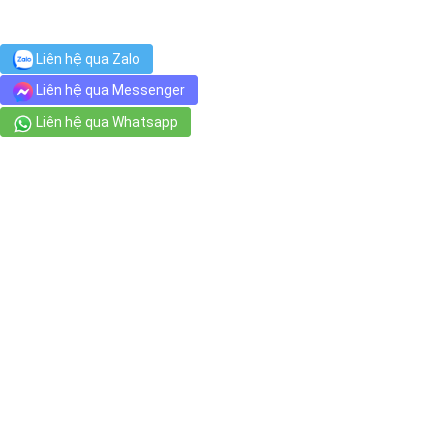
Công viên khánh hội
Liên hệ qua Zalo
229 Đường số 48, Phường 5
Liên hệ qua Messenger
Liên hệ qua Whatsapp
KHU VUI CHƠI THIẾU NHI KHÁNH HỘI QUẬN 4
229 Đường số 48, Phường 5
Siêu thị Bách hóa XANH 150 Tôn Đản
150A Đường Tôn Đản, Phường 8
VIMA Spa - The Tresor
Swimming pool, 2 Floor, The Tresor, 39 Bến Vân Đồn, Phường 12
AGRIBANK Sài Gòn
2 Võ Văn Kiệt, Phường Nguyễn Thái Bình
Trường THCS Vân Đồn