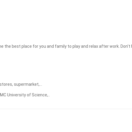
Apply
Clear
e best place for you and family to play and relax after work. Don't h
 stores, supermarket,...
MC University of Science,..