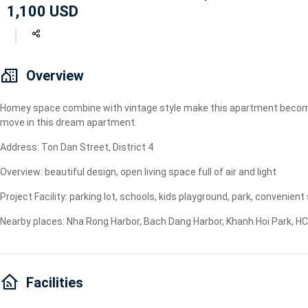
1,100 USD
Geyser
Wi-Fi
TV
Overview
Homey space combine with vintage style make this apartment become th
move in this dream apartment.
Address: Ton Dan Street, District 4
Overview: beautiful design, open living space full of air and light
Project Facility: parking lot, schools, kids playground, park, convenient
Nearby places: Nha Rong Harbor, Bach Dang Harbor, Khanh Hoi Park, HC
Facilities