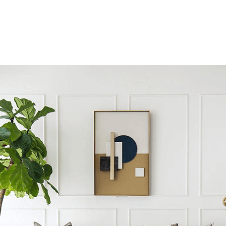
243 Hoàng Diệu, Phường 8
Siêu thị Bách hóa XANH 116-118 Vĩnh Hội
116-118 Vĩnh Hội, Phường 4
Siêu thị mẹ và bé Kids Plaza Khánh Hội
253 Đường Khánh Hội, Phường 5
Trường THCS Chi Lăng
129/63A Nguyễn Hữu Hào, Phường 9
Co.op Food Tôn Đản
167 Đường Tôn Đản, Phường 14
LALA Beauty & Treatment Spa
355-356 lô M, Đoàn Văn Bơ, Phường 9, Quận 4