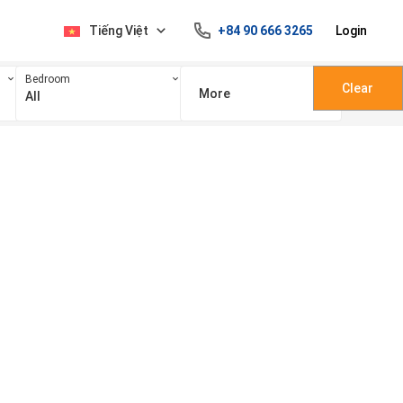
Tiếng Việt
+84 90 666 3265
Login
Bedroom
Clear
More
All
100 triệu