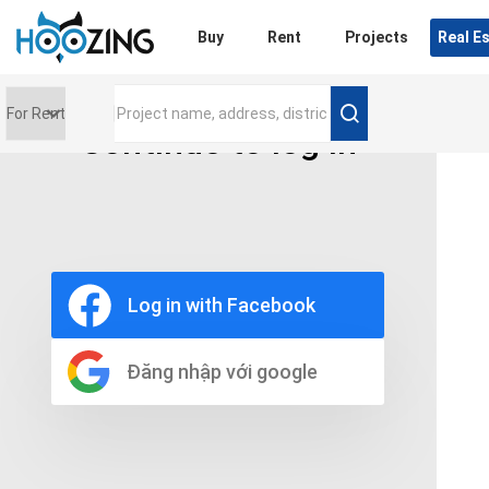
Login
Buy
Rent
Projects
Real E
Continue to log in
Price range
0 triệu
Furniture
Full
Log in with Facebook
Basic
UnFurnish
Raw
Đăng nhập với google
Number of bathrooms
Any
1
2
3
4
5+