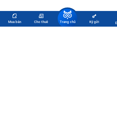
Trang chủ
Mua bán
Cho thuê
Ký gửi
E