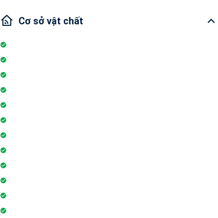
Cơ sở vật chất
Internet
Thang máy
Wifi
Đỗ xe
Bảo vệ
Thẻ ra vào toà nhà
Máy phát điện dự phòng 24h
Nhân viên bảo trì
Hồ bơi
Thẻ từ thang máy
Phòng tập gym
Hệ thống liên lạc toà nhà