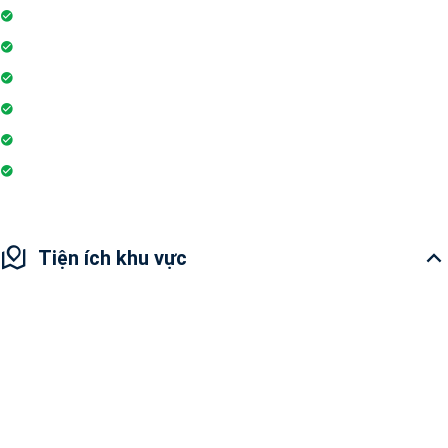
Sân vui chơi
Nhà sinh hoạt cộng đồng
Tiệm cà phê
Ngân hàng / ATM
Trò chơi trong nhà
Hiệu thuốc
Tiện ích khu vực