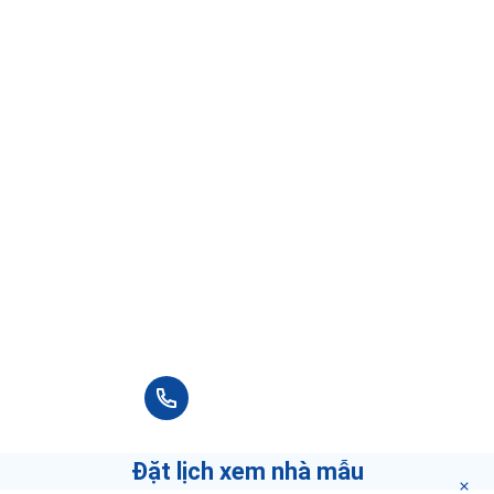
Vui lòng điền thông tin đầy đủ chúng tôi sẽ
liên hệ bạn tư vấn trong thời gian sớm nhất.
MÔI GIỚI DÀNH CHO BẠN
Lê Nhật Hùng
0.0
0 Đánh giá
Đây là những môi giới tốt nhất trong khu
vực bạn chọn.
Nếu bạn muốn biết làm thế nào để trở thành môi
giới hàng đầu
"bấm vào đây"
.
+84 90 666 3265
Đặt lịch xem nhà mẫu