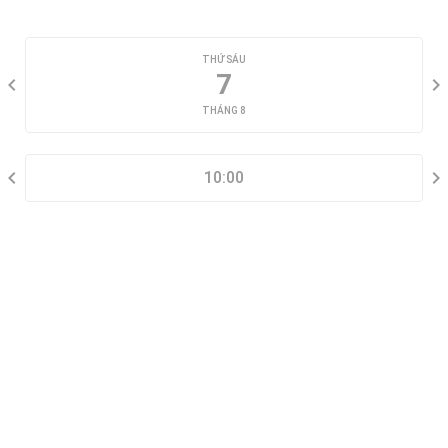
CHỌN NGÀY XEM
THỨ SÁU
7
THÁNG 8
CHỌN KHUNG GIỜ
10:00
THÔNG TIN LIÊN HỆ
Đặt lịch xem nhà mẫu