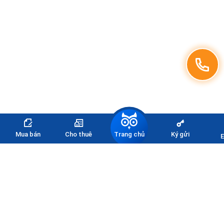
Trang chủ
Mua bán
Cho thuê
Ký gửi
E