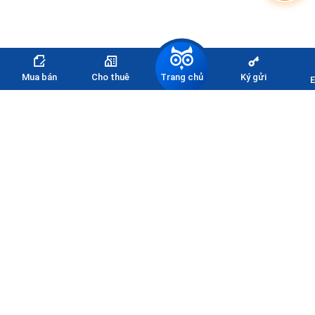
Trang chủ
Mua bán
Cho thuê
Ký gửi
E