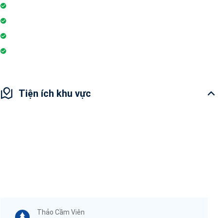
Đỗ xe
Phòng tập gym
Hệ thống liên lạc toà nhà
Sân vui chơi
Tiện ích khu vực
Thảo Cầm Viên