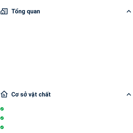
Tổng quan
Cho thuê Căn hộ Vinhomes Golden River
Diện tích: 48.7m2
1 phòng ngủ và 1 phòng tắm
Tình trạng nội thất : Nội thất đầy đủ
Hướng cửa chính : Tây Nam
Cơ sở vật chất
Internet
Thang máy
Wifi