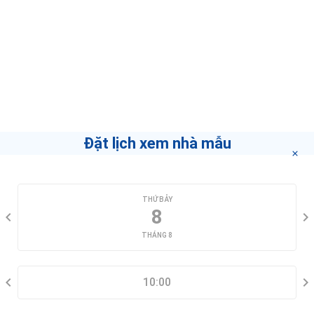
Môi Giới
Phạm Trinh - Modan
Home
Nếu bạn muốn biết làm thế nào để trở thành môi
giới hàng đầu
"bấm vào đây"
.
Đặt lịch xem nhà mẫu
CHỌN NGÀY XEM
THỨ BẢY
8
THÁNG 8
CHỌN KHUNG GIỜ
10:00
THÔNG TIN LIÊN HỆ