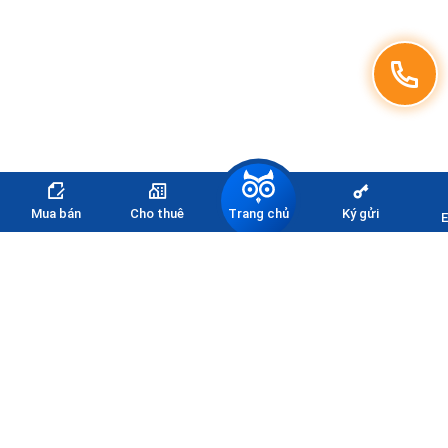
Trang chủ
Mua bán
Cho thuê
Ký gửi
E