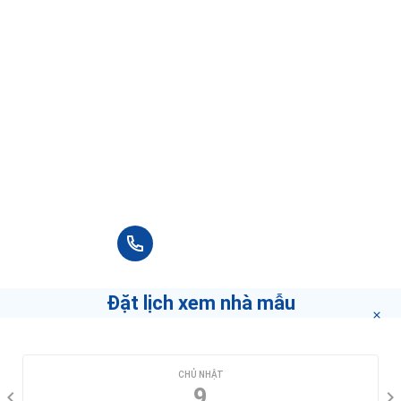
MÔI GIỚI DÀNH CHO BẠN
VK Homes
Trang Trịnh
Đô Thái
3.6
5.0
5.0
3 Đánh giá
1 Đánh giá
1 Đánh giá
Đây là những môi giới tốt nhất trong khu
vực bạn chọn.
Nếu bạn muốn biết làm thế nào để trở thành môi
giới hàng đầu
"bấm vào đây"
.
+84 90 666 3265
Đặt lịch xem nhà mẫu
CHỌN NGÀY XEM
CHỦ NHẬT
9