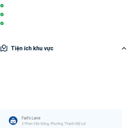
Máy giặt
Máy lọc nước
Ống hút khói điện
Tiện ích khu vực
Faifo Lane
2 Phan Văn Đáng, Phường Thạnh Mỹ Lợi