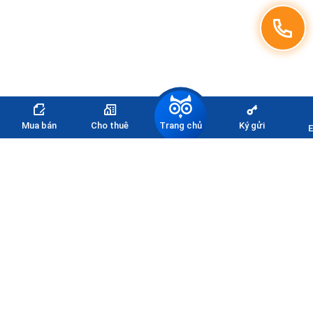
Trang chủ
Mua bán
Cho thuê
Ký gửi
E