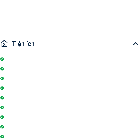
Giao Thông: 10 phút di chuyển đến trung tâm TPHCM - Quận 1, Bình
Thạnh.
Tiện ích
Nhà bếp
Hồ bơi
Đỗ xe
Thang máy
Tivi
Lò vi sóng
Ban công
Máy lạnh
Máy phát hiện khói