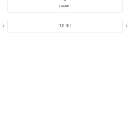
THÁNG 8
CHỌN KHUNG GIỜ
10:00
THÔNG TIN LIÊN HỆ
Đặt lịch xem nhà mẫu